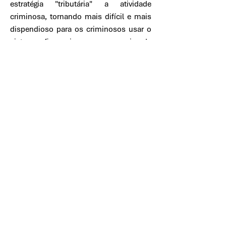
estratégia "tributária" a atividade
criminosa, tornando mais difícil e mais
dispendioso para os criminosos usar o
sistema financeiro — por meio de
melhor detecção, penalidades e desenho
do sistema — e minimizaria o ônus dos
usuários legítimos. Propomos fazer
pender a balança para medidas políticas
preventivas, usando especialmente
tecnologias digitais para aumentar a
conformidade e reduzir custos. Essas
medidas destinam-se a complementar, e
não substituir, a persecução penal. Em
última análise, este artigo analisa por que
o AML é importante, como a estrutura
evoluiu, os desafios na América Latina e
no Caribe, os limites do modelo de
processo penal e as opções de políticas